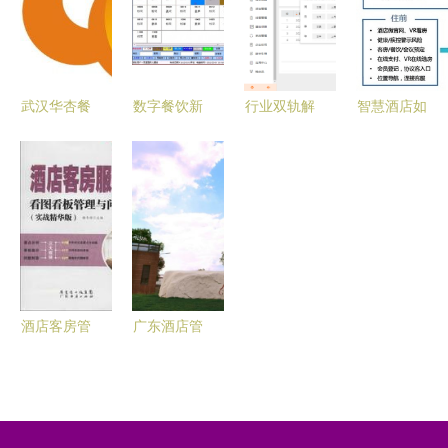
理的融合策
格 厂家 图
解析 刘天
业复苏之路
略
片
飞与赵伟丽
的现代学徒
制探索
武汉华杏餐
数字餐饮新
行业双轨解
智慧酒店如
饮与酒店管
风向 广州
码 酒店管
何满足越来
理的融合发
市奥狐软件
理与物流管
越挑剔的消
展之道
科技如何重
理的职业罗
费者 创新
塑餐饮管理
盘与行业选
管理与服务
智慧链条
择指南 (含
升级
餐饮管理视
角)
酒店客房管
广东酒店管
理 核心书
理职业技术
籍与产品参
学院领导到
考全指南
访大湾区产
教联盟 深