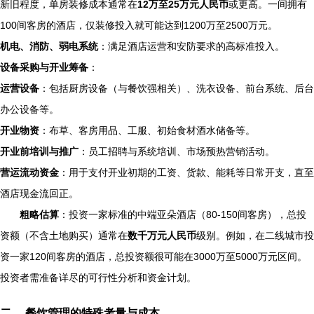
新旧程度，单房装修成本通常在
12万至25万元人民币
或更高。一间拥有
100间客房的酒店，仅装修投入就可能达到1200万至2500万元。
机电、消防、弱电系统
：满足酒店运营和安防要求的高标准投入。
设备采购与开业筹备
：
运营设备
：包括厨房设备（与餐饮强相关）、洗衣设备、前台系统、后台
办公设备等。
开业物资
：布草、客房用品、工服、初始食材酒水储备等。
开业前培训与推广
：员工招聘与系统培训、市场预热营销活动。
营运流动资金
：用于支付开业初期的工资、货款、能耗等日常开支，直至
酒店现金流回正。
粗略估算
：投资一家标准的中端亚朵酒店（80-150间客房），总投
资额（不含土地购买）通常在
数千万元人民币
级别。例如，在二线城市投
资一家120间客房的酒店，总投资额很可能在3000万至5000万元区间。
投资者需准备详尽的可行性分析和资金计划。
二、 餐饮管理的特殊考量与成本