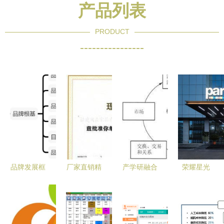
产品列表
PRODUCT
----------------
品牌发展框
厂家直销精
产学研融合
荣耀星光
架的构建
品红木家具
视角下的
锦江酒店中
酒店管理公
酒店仿古实
《酒店市场
国区以卓越
司与餐饮管
木茶水柜价
营销》教材
管理领航行