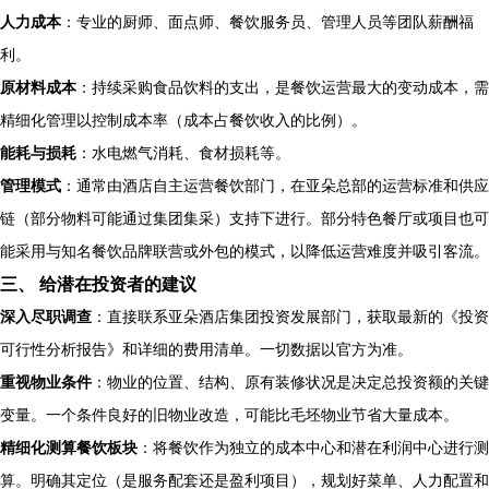
人力成本
：专业的厨师、面点师、餐饮服务员、管理人员等团队薪酬福
利。
原材料成本
：持续采购食品饮料的支出，是餐饮运营最大的变动成本，需
精细化管理以控制成本率（成本占餐饮收入的比例）。
能耗与损耗
：水电燃气消耗、食材损耗等。
管理模式
：通常由酒店自主运营餐饮部门，在亚朵总部的运营标准和供应
链（部分物料可能通过集团集采）支持下进行。部分特色餐厅或项目也可
能采用与知名餐饮品牌联营或外包的模式，以降低运营难度并吸引客流。
三、 给潜在投资者的建议
深入尽职调查
：直接联系亚朵酒店集团投资发展部门，获取最新的《投资
可行性分析报告》和详细的费用清单。一切数据以官方为准。
重视物业条件
：物业的位置、结构、原有装修状况是决定总投资额的关键
变量。一个条件良好的旧物业改造，可能比毛坯物业节省大量成本。
精细化测算餐饮板块
：将餐饮作为独立的成本中心和潜在利润中心进行测
算。明确其定位（是服务配套还是盈利项目），规划好菜单、人力配置和